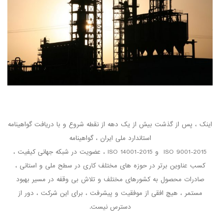
اینک ، پس از گذشت بیش از یک دهه از نقطه شروع و با دریافت گواهینامه
استاندارد ملی ایران ، گواهینامه
ISO 9001-2015 و ISO 14001-2015 ، عضویت در شبکه جهانی کیفیت ،
کسب عناوین برتر در حوزه های مختلف کاری در سطح ملی و استانی ،
صادرات محصول به کشورهای مختلف و تلاش بی وقفه در مسیر بهبود
مستمر ، هیچ افقی از موفقیت و پیشرفت ، برای این شرکت ، دور از
دسترس نیست.