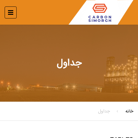
جداول
خانه
جداول