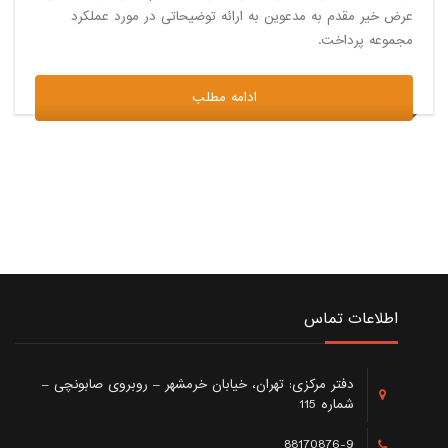
عرض خیر مقدم به مدعوین به ارائه توضیحاتی در مورد عملکرد
مجموعه پرداخت.
ادامه مطلب
اطلاعات تماس
دفتر مرکزی: تهران، خیابان خرمشهر – روبروی صابونچی –
شماره 115
88170876-9